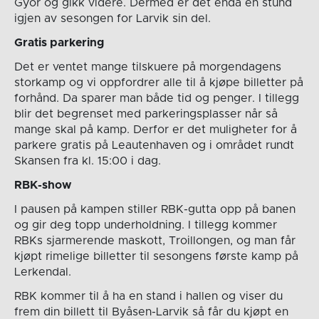
Györ og gikk videre. Dermed er det enda en stund
igjen av sesongen for Larvik sin del.
Gratis parkering
Det er ventet mange tilskuere på morgendagens
storkamp og vi oppfordrer alle til å kjøpe billetter på
forhånd. Da sparer man både tid og penger. I tillegg
blir det begrenset med parkeringsplasser når så
mange skal på kamp. Derfor er det muligheter for å
parkere gratis på Leautenhaven og i området rundt
Skansen fra kl. 15:00 i dag.
RBK-show
I pausen på kampen stiller RBK-gutta opp på banen
og gir deg topp underholdning. I tillegg kommer
RBKs sjarmerende maskott, Troillongen, og man får
kjøpt rimelige billetter til sesongens første kamp på
Lerkendal.
RBK kommer til å ha en stand i hallen og viser du
frem din billett til Byåsen-Larvik så får du kjøpt en