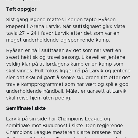
Tøft oppgjør
Sist gang lagene møttes i serien tapte Byåsen
knepent i Arena Larvik. Når sluttsignalet gikk viste
tavla 27 – 24 i favør Larvik etter det som var en
meget underholdende og spennende kamp.
Byåsen er nå i sluttfasen av det som har vært en
svært hektisk og travel sesong. Likevell er jentene
veldig klar på at lørdagens kamp er en kamp som
skal vinnes. Fult fokus ligger nå på Larvik og jentene
sier det skal bli godt å senke skuldrene litt etter det
travle kampprogrammet som har vært og spille god
underholdende håndball. Målet er uansett at Larvik
skal reise hjem uten poeng.
Semifinale i sikte
Larvik på sin side har Champions League og
semifinale mot Buducnost i sikte. Den regjerende
Champions League mesteren klarte brasene mot