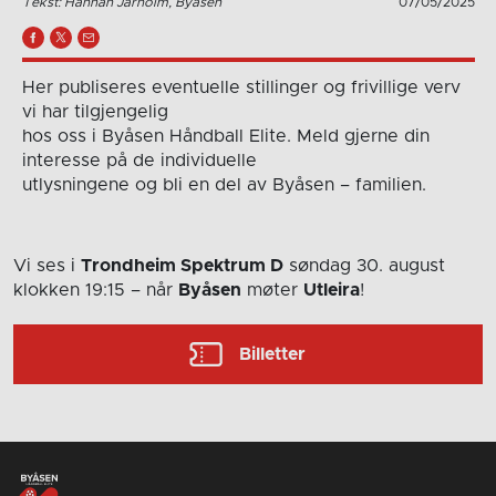
Tekst: Hannah Jarholm, Byåsen
07/05/2025
Her publiseres eventuelle stillinger og frivillige verv
vi har tilgjengelig
hos oss i Byåsen Håndball Elite. Meld gjerne din
interesse på de individuelle
utlysningene og bli en del av Byåsen – familien.
Vi ses i
Trondheim Spektrum D
søndag 30. august
klokken 19:15
– når
Byåsen
møter
Utleira
!
Billetter