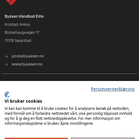
Byåsen Håndball Elite
Kolstad Arena
Blisterhaugvegen 17
7078 Saupstad
post@byaasen.no
www.byaasen.no
Billetter
Personvernerklæring
Kommende kamper
Vi bruker cookies
Vi kan kan komme til å bruke cookies for å analysere besøk på nettsiden,
med formål om å forbedre nettstedet vårt, vise personlig tilpasset innhold
Kontakt oss
og for å gi deg en flott nettstedopplevelse. For mer informasjon om
informasjonskapslene vi bruker, åpne innstillingene.