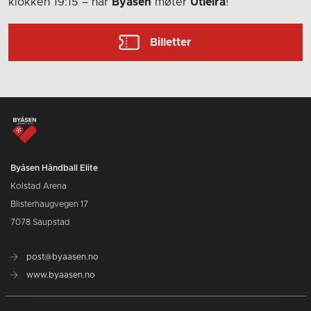
klokken 19:15
– når
Byåsen
møter
Utleira
!
Billetter
Byåsen Håndball Elite
Kolstad Arena
Blisterhaugvegen 17
7078 Saupstad
post@byaasen.no
www.byaasen.no