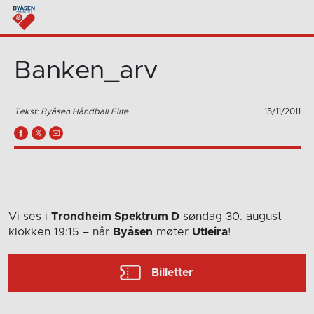
Banken_arv
Tekst: Byåsen Håndball Elite
15/11/2011
Vi ses i
Trondheim Spektrum D
søndag 30. august
klokken 19:15
– når
Byåsen
møter
Utleira
!
Billetter