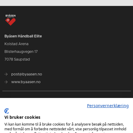
Byåsen Håndball Elite
Kolstad Arena
Blisterhaugvegen 17
7078 Saupstad
post@byaasen.no
www.byaasen.no
Billetter
Personvernerklæring
Kommende kamper
Vi bruker cookies
Vi kan kan komme til å bruke cookies for å analysere besøk på nettsiden,
med formål om å forbedre nettstedet vårt, vise personlig tilpasset innhold
Kontakt oss