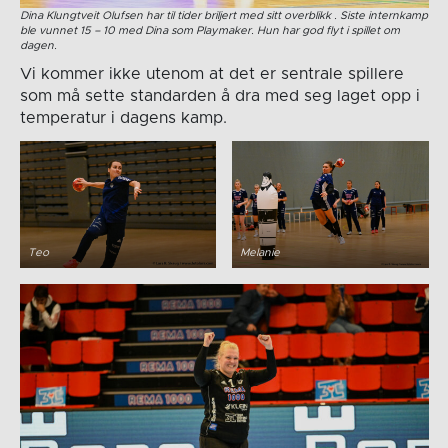
Dina Klungtveit Olufsen har til tider briljert med sitt overblikk . Siste internkamp
ble vunnet 15 – 10 med Dina som Playmaker. Hun har god flyt i spillet om
dagen.
Vi kommer ikke utenom at det er sentrale spillere
som må sette standarden å dra med seg laget opp i
temperatur i dagens kamp.
Teo
Melanie