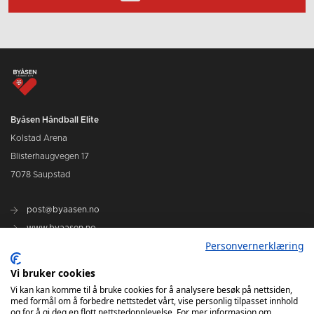
Byåsen Håndball Elite
Kolstad Arena
Blisterhaugvegen 17
7078 Saupstad
post@byaasen.no
www.byaasen.no
Personvernerklæring
Vi bruker cookies
Billetter
Vi kan kan komme til å bruke cookies for å analysere besøk på nettsiden,
med formål om å forbedre nettstedet vårt, vise personlig tilpasset innhold
Kommende kamper
og for å gi deg en flott nettstedopplevelse. For mer informasjon om