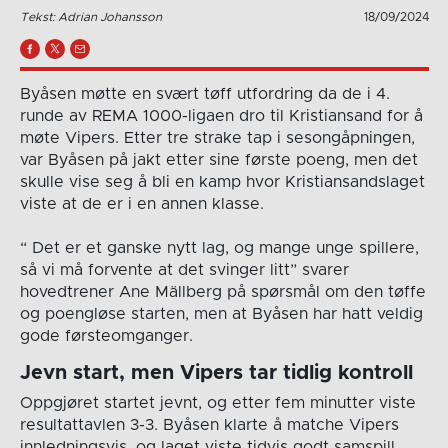
Tekst: Adrian Johansson
18/09/2024
Byåsen møtte en svært tøff utfordring da de i 4.
runde av REMA 1000-ligaen dro til Kristiansand for å
møte Vipers. Etter tre strake tap i sesongåpningen,
var Byåsen på jakt etter sine første poeng, men det
skulle vise seg å bli en kamp hvor Kristiansandslaget
viste at de er i en annen klasse.
“ Det er et ganske nytt lag, og mange unge spillere,
så vi må forvente at det svinger litt” svarer
hovedtrener Ane Mällberg på spørsmål om den tøffe
og poengløse starten, men at Byåsen har hatt veldig
gode førsteomganger.
Jevn start, men Vipers tar tidlig kontroll
Oppgjøret startet jevnt, og etter fem minutter viste
resultattavlen 3-3. Byåsen klarte å matche Vipers
innledningsvis, og laget viste tidvis godt samspill,