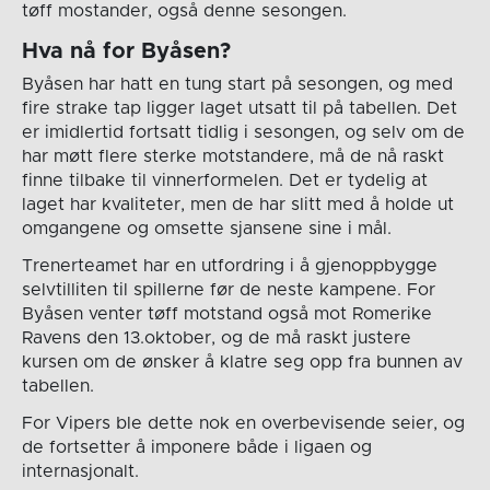
tøff mostander, også denne sesongen.
Hva nå for Byåsen?
Byåsen har hatt en tung start på sesongen, og med
fire strake tap ligger laget utsatt til på tabellen. Det
er imidlertid fortsatt tidlig i sesongen, og selv om de
har møtt flere sterke motstandere, må de nå raskt
finne tilbake til vinnerformelen. Det er tydelig at
laget har kvaliteter, men de har slitt med å holde ut
omgangene og omsette sjansene sine i mål.
Trenerteamet har en utfordring i å gjenoppbygge
selvtilliten til spillerne før de neste kampene. For
Byåsen venter tøff motstand også mot Romerike
Ravens den 13.oktober, og de må raskt justere
kursen om de ønsker å klatre seg opp fra bunnen av
tabellen.
For Vipers ble dette nok en overbevisende seier, og
de fortsetter å imponere både i ligaen og
internasjonalt.