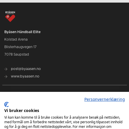
Byåsen Håndball Elite
Kolstad Arena
Blisterhaugvegen 17
7078 Saupstad
post@byaasen.no
www.byaasen.no
Billetter
Personvernerklæring
Kommende kamper
Vi bruker cookies
Vi kan kan komme til å bruke cookies for å analysere besøk på nettsiden,
med formål om å forbedre nettstedet vårt, vise personlig tilpasset innhold
Kontakt oss
og for å gi deg en flott nettstedopplevelse. For mer informasjon om