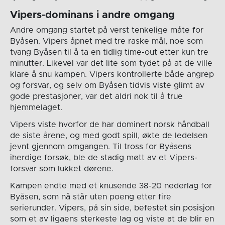
Vipers-dominans i andre omgang
Andre omgang startet på verst tenkelige måte for
Byåsen. Vipers åpnet med tre raske mål, noe som
tvang Byåsen til å ta en tidlig time-out etter kun tre
minutter. Likevel var det lite som tydet på at de ville
klare å snu kampen. Vipers kontrollerte både angrep
og forsvar, og selv om Byåsen tidvis viste glimt av
gode prestasjoner, var det aldri nok til å true
hjemmelaget.
Vipers viste hvorfor de har dominert norsk håndball
de siste årene, og med godt spill, økte de ledelsen
jevnt gjennom omgangen. Til tross for Byåsens
iherdige forsøk, ble de stadig møtt av et Vipers-
forsvar som lukket dørene.
Kampen endte med et knusende 38-20 nederlag for
Byåsen, som nå står uten poeng etter fire
serierunder. Vipers, på sin side, befestet sin posisjon
som et av ligaens sterkeste lag og viste at de blir en