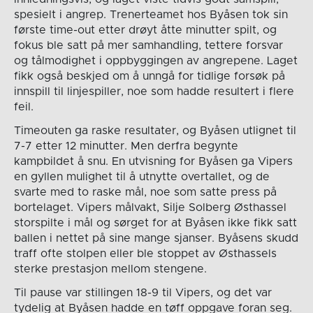
spesielt i angrep. Trenerteamet hos Byåsen tok sin
første time-out etter drøyt åtte minutter spilt, og
fokus ble satt på mer samhandling, tettere forsvar
og tålmodighet i oppbyggingen av angrepene. Laget
fikk også beskjed om å unngå for tidlige forsøk på
innspill til linjespiller, noe som hadde resultert i flere
feil.
Timeouten ga raske resultater, og Byåsen utlignet til
7-7 etter 12 minutter. Men derfra begynte
kampbildet å snu. En utvisning for Byåsen ga Vipers
en gyllen mulighet til å utnytte overtallet, og de
svarte med to raske mål, noe som satte press på
bortelaget. Vipers målvakt, Silje Solberg Østhassel
storspilte i mål og sørget for at Byåsen ikke fikk satt
ballen i nettet på sine mange sjanser. Byåsens skudd
traff ofte stolpen eller ble stoppet av Østhassels
sterke prestasjon mellom stengene.
Til pause var stillingen 18-9 til Vipers, og det var
tydelig at Byåsen hadde en tøff oppgave foran seg.