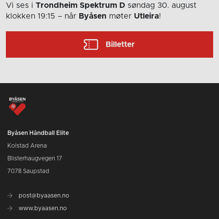
Vi ses i
Trondheim Spektrum D
søndag 30. august
klokken 19:15
– når
Byåsen
møter
Utleira
!
Billetter
Byåsen Håndball Elite
Kolstad Arena
Blisterhaugvegen 17
7078 Saupstad
post@byaasen.no
www.byaasen.no