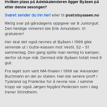
Hvilken plass på Adelskalenderen ligger Byåsen på
etter denne sesongen?
Svaret sender du inn her!
eller til
post@byaasen.no
Riktig svar på gårsdagens oppgave var 8 Juniorgull.
Den heldige vinneren ble Erik Amundsen. Vi
gratulerer!
Her skal det også nevnes at Byåsen i 1999 gikk
seirende ut i Gutte-klassen mot Vestli, 52 – 51
sammenlag. Den gang spilte man nemlig to kamper,
derfor så mye mål. Dermed står Byåsen totalt med 9
gull.
Fra laget som vant NM-finalen i 1999 var Alexander
Buchmann en del av stallen. Han ble senere proff i
Tyskland og Frankrike for å nevne noe. I samme
tropp var også Jørgen Nygård Pedersen som i dag
trener Strindheim.