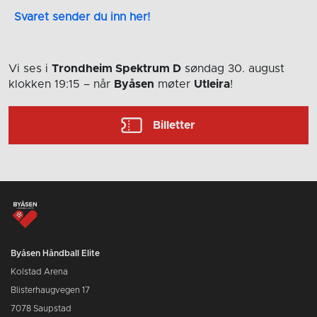
Svaret sender du inn her!
Vi ses i
Trondheim Spektrum D
søndag 30. august
klokken 19:15
– når
Byåsen
møter
Utleira
!
Billetter
Byåsen Håndball Elite
Kolstad Arena
Blisterhaugvegen 17
7078 Saupstad