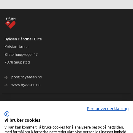
Byåsen Håndball Elite
Kolstad Arena
Blisterhaugvegen 17
7078 Saupstad
post@byaasen.no
www.byaasen.no
Billetter
Personvernerklæring
Kommende kamper
Vi bruker cookies
Vi kan kan komme til å bruke cookies for å analysere besøk på nettsiden,
med formål om å forbedre nettstedet vårt, vise personlig tilpasset innhold