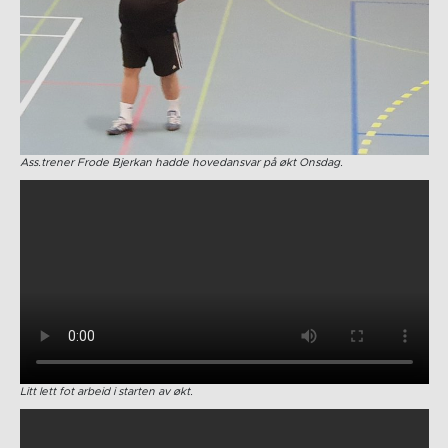
Ass.trener Frode Bjerkan hadde hovedansvar på økt Onsdag.
Litt lett fot arbeid i starten av økt.