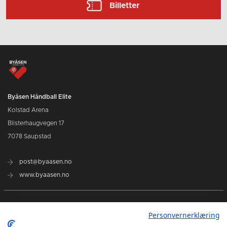
Billetter
Byåsen Håndball Elite
Kolstad Arena
Blisterhaugvegen 17
7078 Saupstad
post@byaasen.no
www.byaasen.no
Billetter
Personvernerklæring