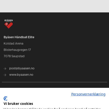
Byåsen Håndball Elite
Kolstad Arena
Blisterhaugvegen 17
7078 Saupstad
post@byaasen.no
www.byaasen.no
Billetter
Personvernerklæring
Kommende kamper
Vi bruker cookies