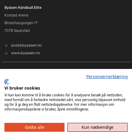
Byåsen Håndball Elite
Kolstad Arena
Blisterhaugvegen 17
7078 Saupstad
post@byaasen.no
www.byaasen.no
Billetter
Personvernerklæring
Kommende kamper
Vi bruker cookies
Vi kan kan komme til å bruke cookies for å analysere besøk på nettsiden,
med formål om å forbedre nettstedet vårt, vise personlig tilpasset innhold
Kontakt oss
og for å gi deg en flott nettstedopplevelse. For mer informasjon om
informasjonskapslene vi bruker, åpne innstillingene.
Godta alle
Kun nødvendige