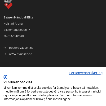
Byåsen Håndball Elite
Kolstad Arena
Blisterhaugvegen 17
7078 Saupstad
post@byaasen.no
www.byaasen.no
Billetter
Personvernerklæring
Kommende kamper
Vi bruker cookies
Vi kan kan komme til å bruke cookies for å analysere besøk på nettsiden,
med formål om å forbedre nettstedet vårt, vise personlig tilpasset innhold
Kontakt oss
og for å gi deg en flott nettstedopplevelse. For mer informasjon om
informasjonskapslene vi bruker, åpne innstillingene.