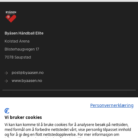
Byåsen Håndball Elite
Kolstad Arena
Blisterhaugvegen 17
7078 Saupstad
post@byaasen.no
www.byaasen.no
Billetter
Personvernerklæring
Kommende kamper
Vi bruker cookies
Vi kan kan komme til å bruke cookies for å analysere besøk på nettsiden,
med formål om å forbedre nettstedet vårt, vise personlig tilpasset innhold
Kontakt oss
og for å gi deg en flott nettstedopplevelse. For mer informasjon om