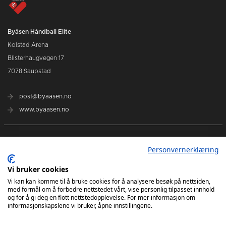
Byåsen Håndball Elite
Kolstad Arena
Blisterhaugvegen 17
7078 Saupstad
post@byaasen.no
www.byaasen.no
Billetter
Personvernerklæring
Kommende kamper
Vi bruker cookies
Vi kan kan komme til å bruke cookies for å analysere besøk på nettsiden,
med formål om å forbedre nettstedet vårt, vise personlig tilpasset innhold
Kontakt oss
og for å gi deg en flott nettstedopplevelse. For mer informasjon om
informasjonskapslene vi bruker, åpne innstillingene.