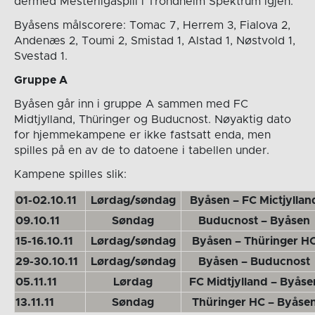
dermed Mesterligaspill i Trondheim Spektrum igjen.
Byåsens målscorere: Tomac 7, Herrem 3, Fialova 2,
Andenæs 2, Toumi 2, Smistad 1, Alstad 1, Nøstvold 1,
Svestad 1.
Gruppe A
Byåsen går inn i gruppe A sammen med FC
Midtjylland, Thüringer og Buducnost. Nøyaktig dato
for hjemmekampene er ikke fastsatt enda, men
spilles på en av de to datoene i tabellen under.
Kampene spilles slik:
01-02.10.11
Lørdag/søndag
Byåsen – FC Mictjyllan
09.10.11
Søndag
Buducnost – Byåsen
15-16.10.11
Lørdag/søndag
Byåsen – Thüringer H
29-30.10.11
Lørdag/søndag
Byåsen – Buducnost
05.11.11
Lørdag
FC Midtjylland – Byåse
13.11.11
Søndag
Thüringer HC – Byåse