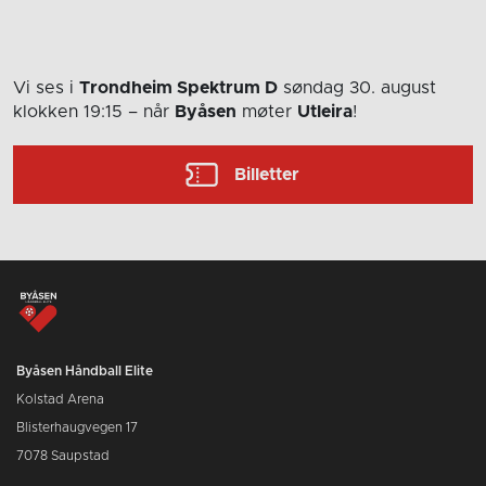
Vi ses i
Trondheim Spektrum D
søndag 30. august
klokken 19:15
– når
Byåsen
møter
Utleira
!
Billetter
Byåsen Håndball Elite
Kolstad Arena
Blisterhaugvegen 17
7078 Saupstad