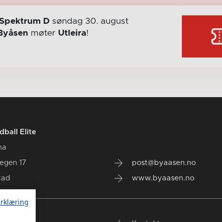
Spektrum D
søndag 30. august
Byåsen
møter
Utleira
!
ball Elite
na
vegen 17
post@byaasen.no
tad
www.byaasen.no
rklæring