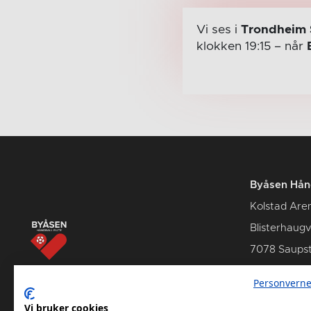
Vi ses i
Trondheim 
klokken 19:15
– når
Byåsen Hånd
Kolstad Are
Blisterhaug
7078 Saups
Personverne
Vi bruker cookies