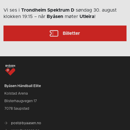
Vi ses i
Trondheim Spektrum D
søndag 30. august
klokken 19:15
– når
Byåsen
møter
Utleira
!
Billetter
Byåsen Håndball Elite
Kolstad Arena
Blisterhaugvegen 17
7078 Saupstad
post@byaasen.no