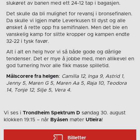
slukøret av banen med ett 24-12 tap i bagasjen.
Det skulle da bli mulighet for revansj i bronsefinalen.
Da skulle vi igjen møte Leverkusen til dyst og alle
ønsket å rette opp fra semifinalen. Men det ble en
vanskelig kamp for slitte kropper og kampen endte
32-22 i tysk favør.
Alt i alt en helg hvor vi så både gode og dårlige
tendenser. Det er mye å jobbe med, men allikevel en
god turnering hvor alle fikk masse spilletid.
Målscorere fra helgen
:
Camilla 12, Inga 9, Astrid 1,
Jenny 5, Maren G 5, Maren Aa 5, Raja 10, Teodora
14, Tonje 12, Silje 5, Vera 4.
Vi ses i
Trondheim Spektrum D
søndag 30. august
klokken 19:15
– når
Byåsen
møter
Utleira
!
Billetter