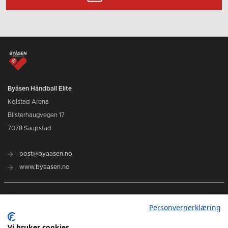
Byåsen Håndball Elite
Kolstad Arena
Blisterhaugvegen 17
7078 Saupstad
post@byaasen.no
www.byaasen.no
Billetter
Personvernerklæring
Kommende kamper
Vi bruker cookies