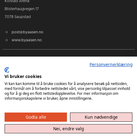
Kolstad Arena
Blisterhaugvegen 17
7078 Saupstad
post@byaasen.no
www.byaasen.no
Billetter
Personvernerklæring
Kommende kamper
Vi bruker cookies
Vi kan kan komme til å bruke cookies for å analysere besøk på nettsiden,
med formål om å forbedre nettstedet vårt, vise personlig tilpasset innhold
Kontakt oss
og for å gi deg en flott nettstedopplevelse. For mer informasjon om
informasjonskapslene vi bruker, åpne innstillingene.
Godta alle
Kun nødvendige
Nei, endre valg