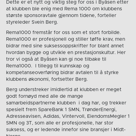
Dette er et nytt og viktig steg for oss i Byåsen etter
at klubben ble enig med Rema 1000 om klubbens
største sponsoravtale gjennom tidene, forteller
styreleder Svein Berg.
Rema1000 fremstår for oss som et stort forbilde.
Rema1000 er profesjonell og stiller tøffe krav, men
bidrar med sine suksessoppskrifter for blant annet
hvordan bygge og utvikle en prestasjonskultur. Her
tror vi også at Byåsen kan gi noe tilbake til
Rema1000. I tillegg til kunnskap og
kompetanseoverføring bidrar avtalen til å styrke
klubbens økonomi, fortsetter Berg.
Berg understreker imidlertid at klubben er meget
godt fornøyd med alle de mange
samarbeidspartnerne klubben i dag har, og trekker
spesielt frem SpareBank 1 SMN, TrønderEnergi,
Adresseavisen, Adidas, Vintervoll, EiendomsMegler 1
SMN og 3T, som alle er profesjonelle, har stor
suksess, og er ledende innefor sine bransjer i Midt-