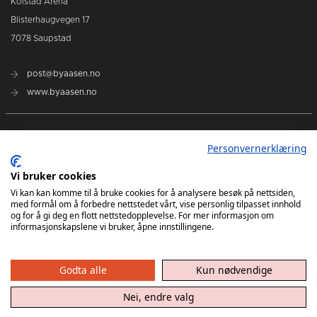
Kolstad Arena
Blisterhaugvegen 17
7078 Saupstad
post@byaasen.no
www.byaasen.no
Billetter
Personvernerklæring
Kommende kamper
Vi bruker cookies
Vi kan kan komme til å bruke cookies for å analysere besøk på nettsiden,
med formål om å forbedre nettstedet vårt, vise personlig tilpasset innhold
Kontakt oss
og for å gi deg en flott nettstedopplevelse. For mer informasjon om
informasjonskapslene vi bruker, åpne innstillingene.
Godta alle
Kun nødvendige
Nei, endre valg