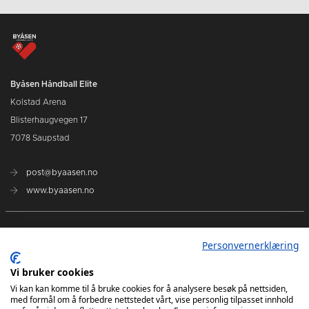
Byåsen Håndball Elite
Kolstad Arena
Blisterhaugvegen 17
7078 Saupstad
post@byaasen.no
www.byaasen.no
Billetter
Personvernerklæring
Kommende kamper
Vi bruker cookies
Vi kan kan komme til å bruke cookies for å analysere besøk på nettsiden,
med formål om å forbedre nettstedet vårt, vise personlig tilpasset innhold
Kontakt oss