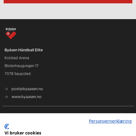
Byåsen Håndball Elite
Kolstad Arena
Blisterhaugvegen 17
7078 Saupstad
post@byaasen.no
www.byaasen.no
Billetter
Personvernerklæring
Kommende kamper
Vi bruker cookies