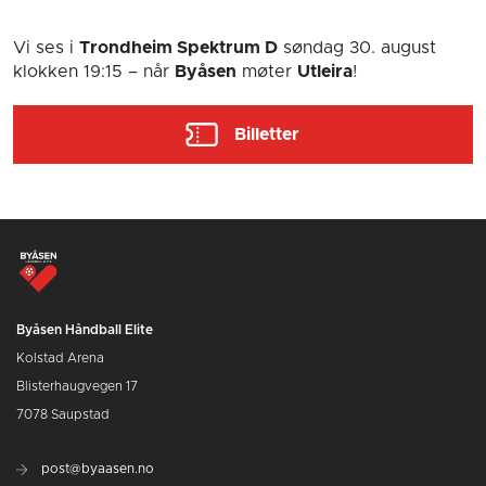
Vi ses i
Trondheim Spektrum D
søndag 30. august
klokken 19:15
– når
Byåsen
møter
Utleira
!
Billetter
Byåsen Håndball Elite
Kolstad Arena
Blisterhaugvegen 17
7078 Saupstad
post@byaasen.no