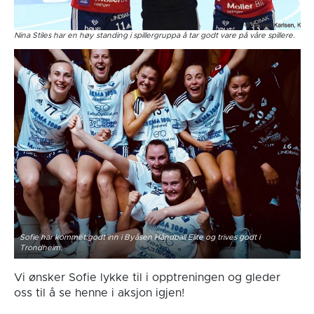
Nina Stiles har en høy standing i spillergruppa å tar godt vare på våre spillere.
Sofie har kommet godt inn i Byåsen Håndball Elite og trives godt i
Trondheim.
Vi ønsker Sofie lykke til i opptreningen og gleder
oss til å se henne i aksjon igjen!