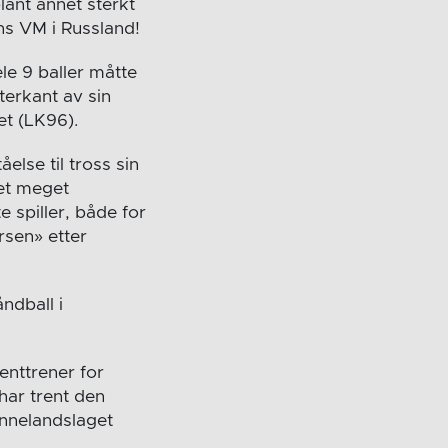
lant annet sterkt
ens VM i Russland!
le 9 baller måtte
terkant av sin
et (LK96).
else til tross sin
 et meget
e spiller, både for
rsen» etter
ndball i
enttrener for
har trent den
innelandslaget