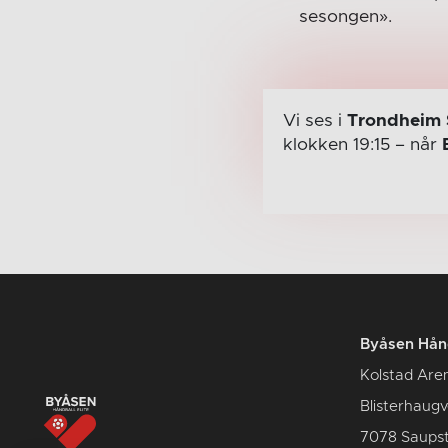
sesongen».
Vi ses i
Trondheim 
klokken 19:15
– når
Byåsen Hånd
Kolstad Are
Blisterhaug
7078 Saups