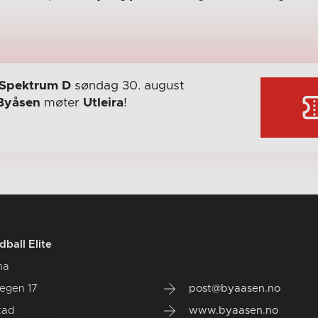
Spektrum D
søndag 30. august
Byåsen
møter
Utleira
!
ball Elite
na
vegen 17
post@byaasen.no
tad
www.byaasen.no