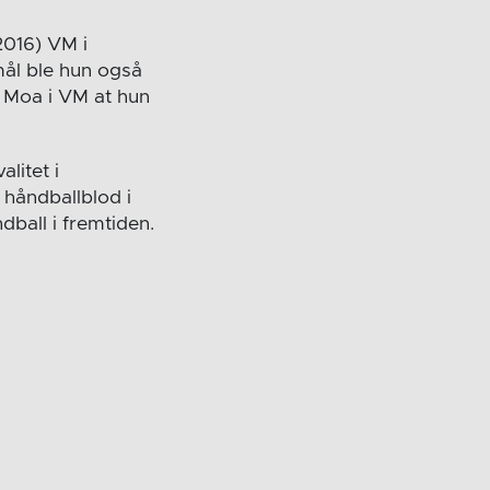
2016) VM i
 mål ble hun også
e Moa i VM at hun
litet i
 håndballblod i
ball i fremtiden.