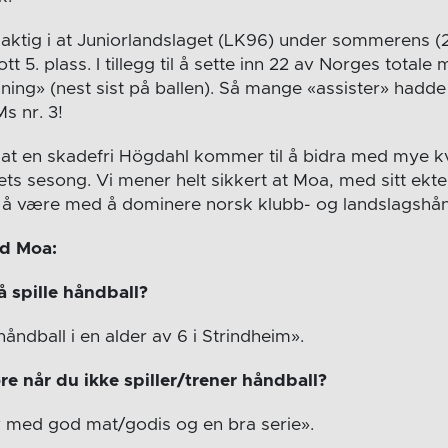
aktig i at Juniorlandslaget (LK96) under sommerens (
tt 5. plass. I tillegg til å sette inn 22 av Norges totale
nning» (nest sist på ballen). Så mange «assister» hadd
Ms nr. 3!
å at en skadefri Högdahl kommer til å bidra med mye kva
ts sesong. Vi mener helt sikkert at Moa, med sitt ekte
 å være med å dominere norsk klubb- og landslagshånd
d Moa:
 spille håndball?
håndball i en alder av 6 i Strindheim».
øre når du ikke spiller/trener håndball?
v med god mat/godis og en bra serie».