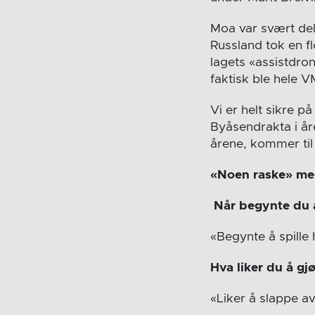
Moa var svært del
Russland tok en flo
lagets «assistdro
faktisk ble hele V
Vi er helt sikre p
Byåsendrakta i åre
årene, kommer til
«Noen raske» me
Når begynte du å
«Begynte å spille 
Hva liker du å gj
«Liker å slappe a