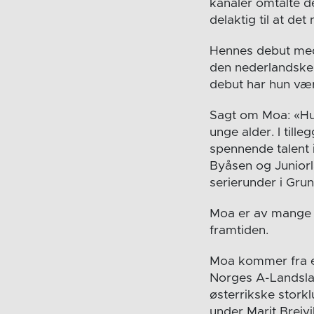
kanaler omtalte de
delaktig til at de
Hennes debut med 
den nederlandske k
debut har hun vært
Sagt om Moa: «Hun 
unge alder. I till
spennende talent i
Byåsen og Juniorl
serierunder i Grun
Moa er av mange i
framtiden.
Moa kommer fra en
Norges A-Landslag
østerrikske stork
under Marit Breivi