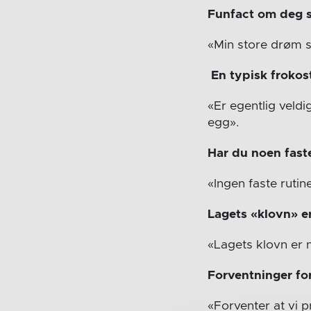
Funfact om deg s
«Min store drøm s
En typisk frokos
«Er egentlig veldig
egg».
Har du noen faste
«Ingen faste rutin
Lagets «klovn» e
«Lagets klovn er 
Forventninger fo
«Forventer at vi p