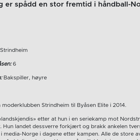
og er spådd en stor fremtid i håndball-N
Strindheim
sen:
6
:
Bakspiller, høyre
 moderklubben Strindheim til Byåsen Elite i 2014.
 «landskjendis» etter at hun i en seriekamp mot Nordst
t. Hun landet dessverre forkjært og brakk ankelen tver
i media-Norge i dagene etter kampen. Alle de store a