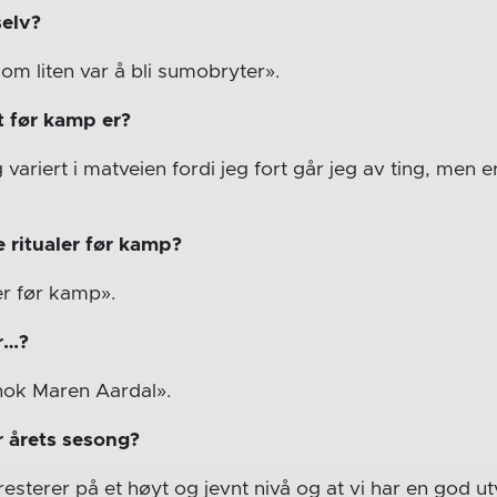
elv?
om liten var å bli sumobryter».
t før kamp er?
 variert i matveien fordi jeg fort går jeg av ting, men er
 ritualer før kamp?
er før kamp».
r…?
nok Maren Aardal».
r årets sesong?
resterer på et høyt og jevnt nivå og at vi har en god u