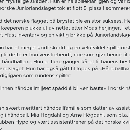
n fryktelige skaden. Hun er nå spilleklar igjen og var b
t norske Juniorlandslaget tok et flott 5. plass i sommer
det norske flagget på brystet ble en stor suksess. He
eeperen plukke ut av nettet etter Moas herjinger. I et
 «fast inventar» og en viktig brikke på Juniorlandslag
har et meget godt skudd og en velutviklet spilleforstå
egg til dette er hun venstrehendt, noe som gjør henne til
 håndballen». Hun er flere ganger kåret til banens best
andslaget! Hun har også gått til topps på «Håndballbø
digligaen som rundens spiller!
nnen håndballmiljøet spådd å bli «en bauta» i norsk hå
 svært merittert håndballfamilie som datter av assist
 i håndball, Mia Høgdahl og Arne Högdahl, som bl.a. 
lubben Hypo og vært assistenttrener på det norske kv
k.