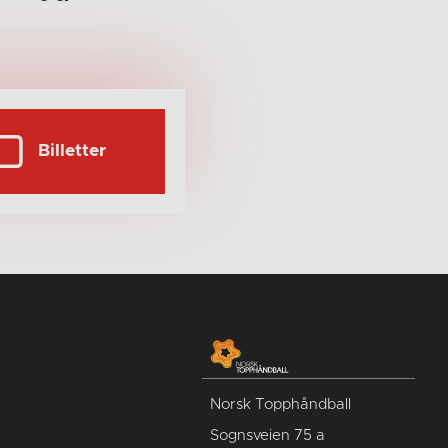
Billetter
Norsk Topphåndball
Sognsveien 75 a