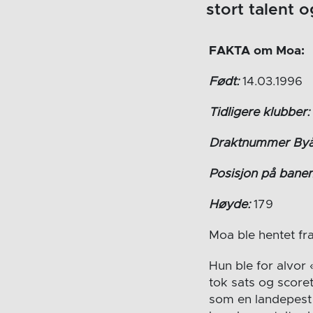
stort talent 
FAKTA om Moa:
Født:
14.03.1996
Tidligere klubber:
Draktnummer Byå
Posisjon på banen
Høyde:
179
Moa ble hentet fra
Hun ble for alvor
tok sats og score
som en landepest 