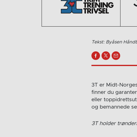
Tekst: Byåsen Håndb
3T er Midt-Norges
finner du garante
eller toppidretts
og bemannede sent
3T holder trønder