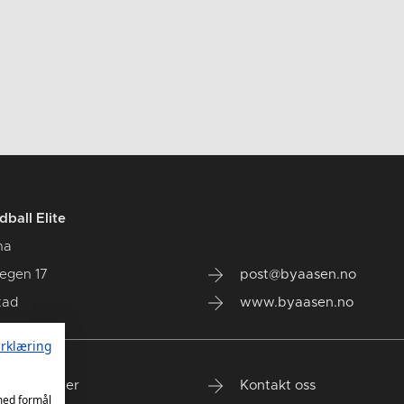
ball Elite
na
vegen 17
post@byaasen.no
tad
www.byaasen.no
rklæring
nde kamper
Kontakt oss
 med formål