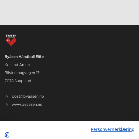
Byåsen Håndball Elite
Kolstad Arena
Blisterhaugvegen 17
7078 Saupstad
post@byaasen.no
www.byaasen.no
Billetter
Personvernerklæring