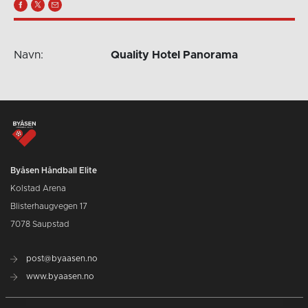
Navn:
Quality Hotel Panorama
Byåsen Håndball Elite
Kolstad Arena
Blisterhaugvegen 17
7078 Saupstad
post@byaasen.no
www.byaasen.no