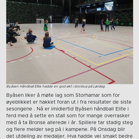
Byåsen Håndball Elite hadde en god økt i storstua på Lørdag.
Byåsen liker å møte lag som Storhamar som for
øyeblikket er hakket foran ut i fra resultater de siste
sesongene . Nå er imidlertid Byåsen håndball Elite i
ferd med å sette en stall som for mange overrasker
med å ta Bronse allerede i år. Spillere tar stadig steg
og flere melder seg på i kampene. På Onsdag blir
det utdeling av medaljer. Hva hadde vel smakt bedre