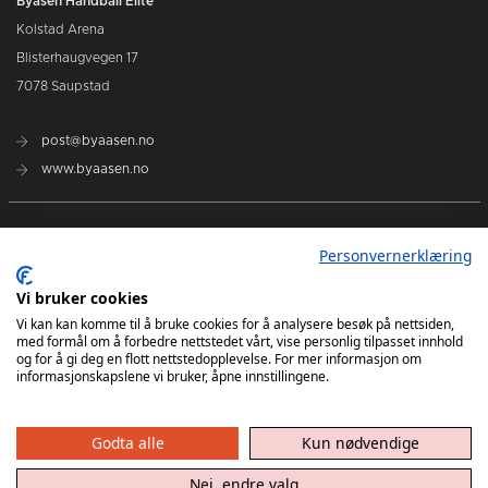
Byåsen Håndball Elite
Kolstad Arena
Blisterhaugvegen 17
7078 Saupstad
post@byaasen.no
www.byaasen.no
Billetter
Personvernerklæring
Kommende kamper
Vi bruker cookies
Vi kan kan komme til å bruke cookies for å analysere besøk på nettsiden,
med formål om å forbedre nettstedet vårt, vise personlig tilpasset innhold
Kontakt oss
og for å gi deg en flott nettstedopplevelse. For mer informasjon om
informasjonskapslene vi bruker, åpne innstillingene.
Godta alle
Kun nødvendige
Nei, endre valg