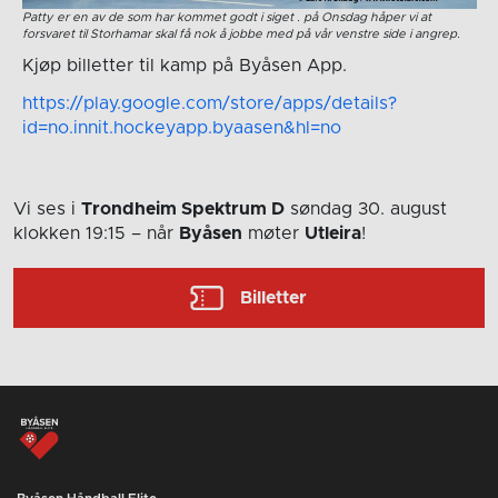
Patty er en av de som har kommet godt i siget . på Onsdag håper vi at
forsvaret til Storhamar skal få nok å jobbe med på vår venstre side i angrep.
Kjøp billetter til kamp på Byåsen App.
https://play.google.com/store/apps/details?
id=no.innit.hockeyapp.byaasen&hl=no
Vi ses i
Trondheim Spektrum D
søndag 30. august
klokken 19:15
– når
Byåsen
møter
Utleira
!
Billetter