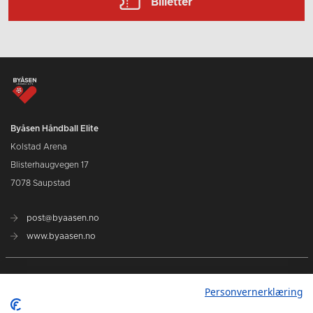
Billetter
Byåsen Håndball Elite
Kolstad Arena
Blisterhaugvegen 17
7078 Saupstad
post@byaasen.no
www.byaasen.no
Billetter
Personvernerklæring