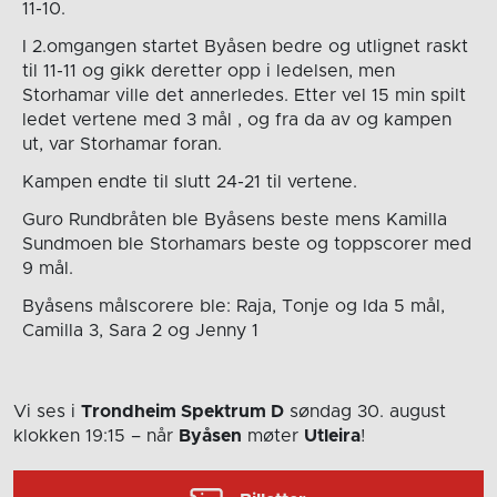
11-10.
I 2.omgangen startet Byåsen bedre og utlignet raskt
til 11-11 og gikk deretter opp i ledelsen, men
Storhamar ville det annerledes. Etter vel 15 min spilt
ledet vertene med 3 mål , og fra da av og kampen
ut, var Storhamar foran.
Kampen endte til slutt 24-21 til vertene.
Guro Rundbråten ble Byåsens beste mens Kamilla
Sundmoen ble Storhamars beste og toppscorer med
9 mål.
Byåsens målscorere ble: Raja, Tonje og Ida 5 mål,
Camilla 3, Sara 2 og Jenny 1
Vi ses i
Trondheim Spektrum D
søndag 30. august
klokken 19:15
– når
Byåsen
møter
Utleira
!