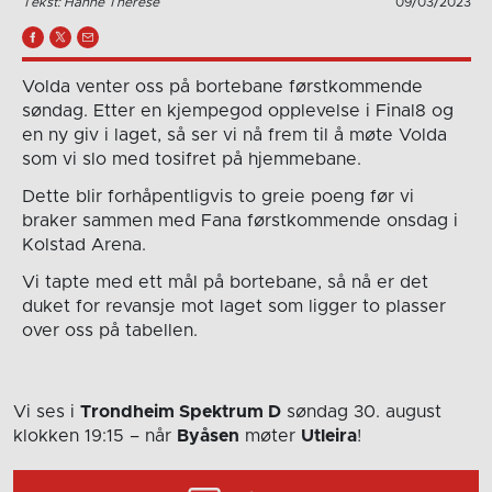
Tekst: Hanne Therese
09/03/2023
Volda venter oss på bortebane førstkommende
søndag. Etter en kjempegod opplevelse i Final8 og
en ny giv i laget, så ser vi nå frem til å møte Volda
som vi slo med tosifret på hjemmebane.
Dette blir forhåpentligvis to greie poeng før vi
braker sammen med Fana førstkommende onsdag i
Kolstad Arena.
Vi tapte med ett mål på bortebane, så nå er det
duket for revansje mot laget som ligger to plasser
over oss på tabellen.
Vi ses i
Trondheim Spektrum D
søndag 30. august
klokken 19:15
– når
Byåsen
møter
Utleira
!