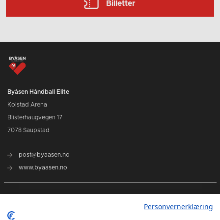
Billetter
Byåsen Håndball Elite
Kolstad Arena
Blisterhaugvegen 17
7078 Saupstad
post@byaasen.no
www.byaasen.no
Billetter
Personvernerklæring