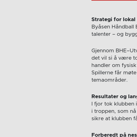
Strategi for lokal
Byåsen Håndball El
talenter – og byg
Gjennom BHE–Utvikl
det vil si å være
handler om fysisk u
Spillerne får møte
temaområder.
Resultater og lan
I fjor tok klubben 
i troppen, som nå 
sikre at klubben f
Forberedt på nes