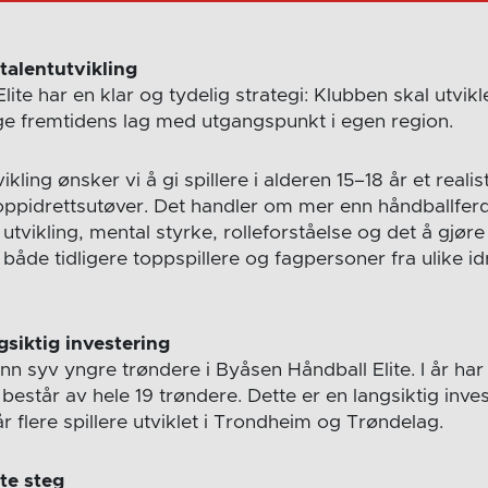
 talentutvikling
ite har en klar og tydelig strategi: Klubben skal utvik
ge fremtidens lag med utgangspunkt i egen region.
ing ønsker vi å gi spillere i alderen 15–18 år et realist
 toppidrettsutøver. Det handler om mer enn håndballfer
tvikling, mental styrke, rolleforståelse og det å gjøre d
 både tidligere toppspillere og fagpersoner fra ulike id
gsiktig investering
inn syv yngre trøndere i Byåsen Håndball Elite. I år har 
består av hele 19 trøndere. Dette er en langsiktig inve
år flere spillere utviklet i Trondheim og Trøndelag.
te steg