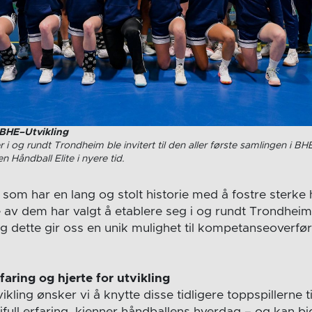
 BHE–Utvikling
er i og rundt Trondheim ble invitert til den aller første samlingen i BH
n Håndball Elite i nyere tid.
som har en lang og stolt historie med å fostre sterke h
av dem har valgt å etablere seg i og rundt Trondheim
og dette gir oss en unik mulighet til kompetanseoverføri
aring og hjerte for utvikling
ing ønsker vi å knytte disse tidligere toppspillerne til
difull erfaring, kjenner håndballens hverdag – og kan bi