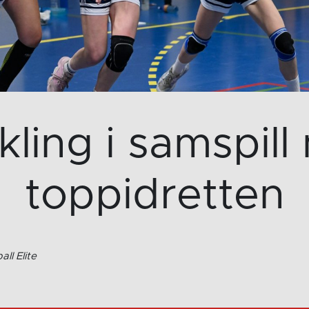
kling i samspil
toppidretten
ll Elite