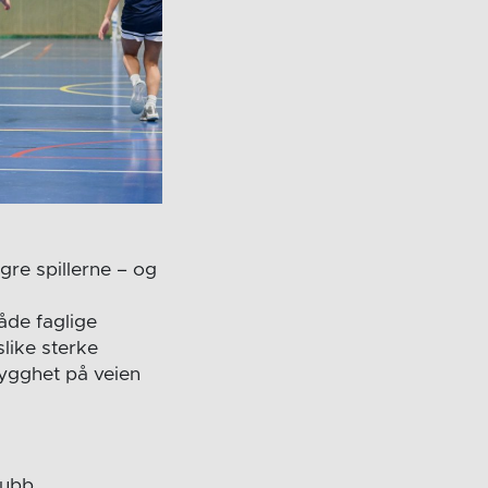
gre spillerne – og
åde faglige
slike sterke
trygghet på veien
lubb,