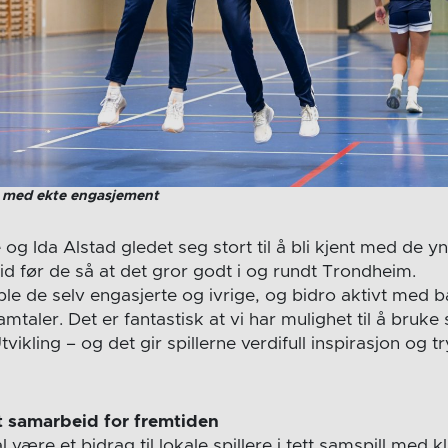
r med ekte engasjement
og Ida Alstad gledet seg stort til å bli kjent med de yn
tid før de så at det gror godt i og rundt Trondheim.
le de selv engasjerte og ivrige, og bidro aktivt med b
mtaler. Det er fantastisk at vi har mulighet til å bruke 
vikling – og det gir spillerne verdifull inspirasjon og 
t samarbeid for fremtiden
 være et bidrag til lokale spillere i tett samspill med k