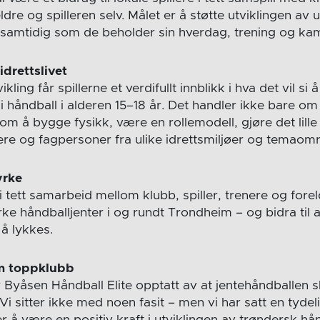
ldre og spilleren selv. Målet er å støtte utviklingen av 
– samtidig som de beholder sin hverdag, trening og ka
idrettslivet
ing får spillerne et verdifullt innblikk i hva det vil si 
i håndball i alderen 15–18 år. Det handler ikke bare om
m å bygge fysikk, være en rollemodell, gjøre det lill
lere og fagpersoner fra ulike idrettsmiljøer og temaom
yrke
 i tett samarbeid mellom klubb, spiller, trenere og fo
terke håndballjenter i og rundt Trondheim – og bidra til 
 å lykkes.
om toppklubb
Byåsen Håndball Elite opptatt av at jentehåndballen sk
 Vi sitter ikke med noen fasit – men vi har satt en tydel
r å være en positiv kraft i utviklingen av trøndersk hån