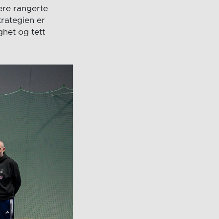
yere rangerte
trategien er
ghet og tett