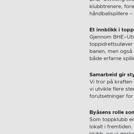
klubbtrenere, fore
håndballspillere 
Et innblikk i topp
Gjennom BHE–Utvikl
toppidrettsutøver 
banen, men også o
både erfarne spil
Samarbeid gir st
Vi tror på kraften
vi utvikle flere s
forutsetninger for
Byåsens rolle s
Som toppklubb er 
lokalt i fremtiden.
klubb, og vi ønske