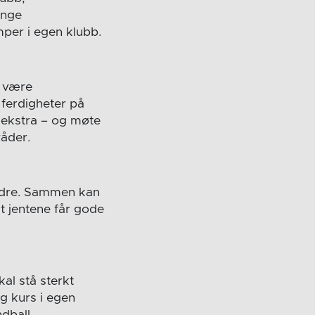
unge
mper i egen klubb.
å være
 ferdigheter på
e ekstra – og møte
råder.
reldre. Sammen kan
at jentene får gode
al stå sterkt
ig kurs i egen
dball.