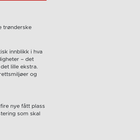
le trønderske
isk innblikk i hva
digheter – det
et lille ekstra.
rettsmiljøer og
fire nye fått plass
stering som skal