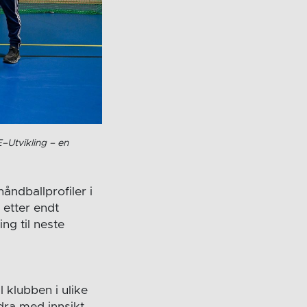
E–Utvikling – en
åndballprofiler i
 etter endt
ng til neste
 klubben i ulike
dra med innsikt,