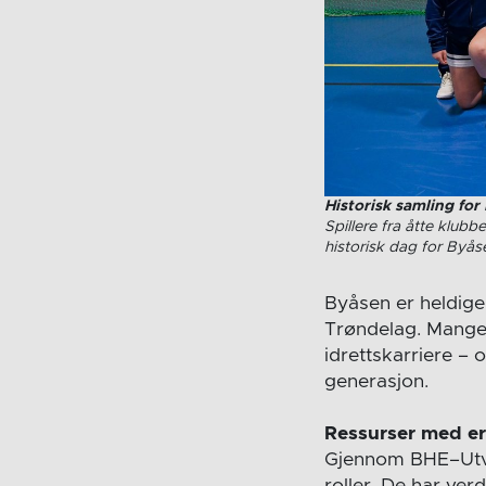
Historisk samling for
Spillere fra åtte klubb
historisk dag for Byåse
Byåsen er heldige 
Trøndelag. Mange 
idrettskarriere – 
generasjon.
Ressurser med erf
Gjennom BHE–Utvikl
roller. De har ver