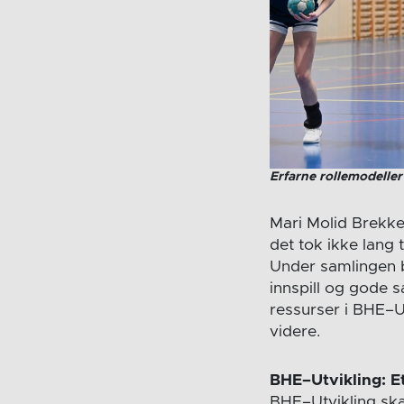
Erfarne rollemodelle
Mari Molid Brekke 
det tok ikke lang 
Under samlingen b
innspill og gode sa
ressurser i BHE–Ut
videre.
BHE–Utvikling: E
BHE–Utvikling skal